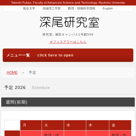
Takeshi Fukao, Faculty of Advanced Science and Technology, Ryukoku University
龍谷大学
先端理工学部
数理・情報科学課程
English
研究室: 瀬田キャンパス1号館509
オフィスアワーはこちら
メニュー一覧
HOME
＞
予定
予定 2026
Schedule
週間(前期)
月
火
水
木
金
数理・情
数理・情