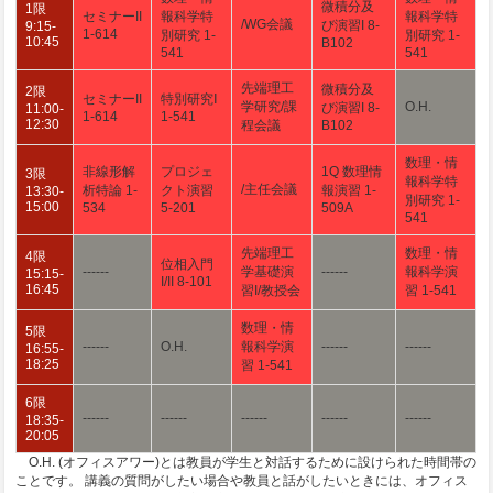
微積分及
1限
セミナーII
報科学特
報科学特
/WG会議
び演習I 8-
9:15-
1-614
別研究 1-
別研究 1-
10:45
B102
541
541
先端理工
微積分及
2限
セミナーII
特別研究Ⅰ
学研究/課
O.H.
び演習I 8-
11:00-
1-614
1-541
12:30
程会議
B102
数理・情
非線形解
プロジェ
1Q 数理情
3限
報科学特
/主任会議
析特論 1-
クト演習
報演習 1-
13:30-
別研究 1-
15:00
534
5-201
509A
541
先端理工
数理・情
4限
位相入門
------
学基礎演
------
報科学演
15:15-
I/II 8-101
16:45
習I/教授会
習 1-541
数理・情
5限
------
O.H.
報科学演
------
------
16:55-
18:25
習 1-541
6限
------
------
------
------
------
18:35-
20:05
O.H. (オフィスアワー)とは教員が学生と対話するために設けられた時間帯の
ことです。 講義の質問がしたい場合や教員と話がしたいときには、オフィス