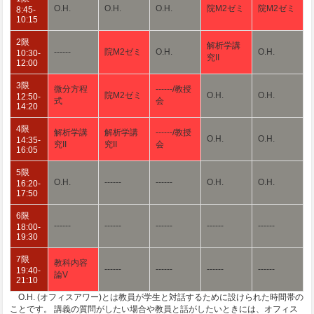
O.H.
O.H.
O.H.
院M2ゼミ
院M2ゼミ
8:45-
10:15
2限
解析学講
------
院M2ゼミ
O.H.
O.H.
10:30-
究II
12:00
3限
微分方程
------/教授
院M2ゼミ
O.H.
O.H.
12:50-
式
会
14:20
4限
解析学講
解析学講
------/教授
O.H.
O.H.
14:35-
究II
究II
会
16:05
5限
O.H.
------
------
O.H.
O.H.
16:20-
17:50
6限
------
------
------
------
------
18:00-
19:30
7限
教科内容
------
------
------
------
19:40-
論V
21:10
O.H. (オフィスアワー)とは教員が学生と対話するために設けられた時間帯の
ことです。 講義の質問がしたい場合や教員と話がしたいときには、オフィス