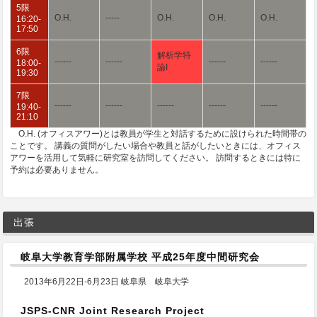
5限
O.H.
-----
O.H.
O.H.
O.H.
16:20-
17:50
6限
解析学特
------
------
------
------
18:00-
論I
19:30
7限
------
------
------
------
------
19:40-
21:10
O.H. (オフィスアワー)とは教員が学生と対話するために設けられた時間帯の
ことです。 講義の質問がしたい場合や教員と話がしたいときには、オフィス
アワーを活用して気軽に研究室を訪問してください。 訪問するときには特に
予約は必要ありません。
出張
岐阜大学教育学部附属学校 平成25年度中間研究会
2013年6月22日-6月23日 岐阜県 岐阜大学
JSPS-CNR Joint Research Project