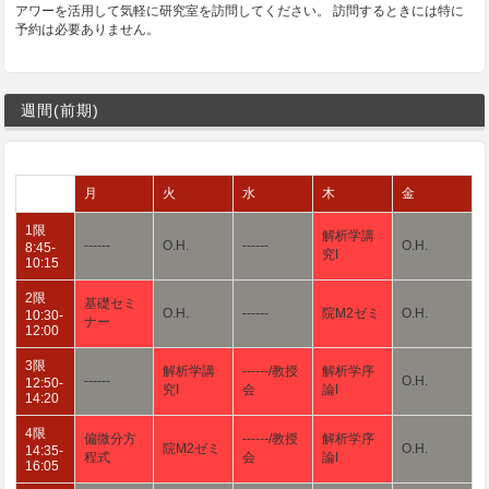
アワーを活用して気軽に研究室を訪問してください。 訪問するときには特に
予約は必要ありません。
週間(前期)
月
火
水
木
金
1限
解析学講
------
O.H.
------
O.H.
8:45-
究I
10:15
2限
基礎セミ
O.H.
------
院M2ゼミ
O.H.
10:30-
ナー
12:00
3限
解析学講
------/教授
解析学序
------
O.H.
12:50-
究I
会
論I
14:20
4限
偏微分方
------/教授
解析学序
院M2ゼミ
O.H.
14:35-
程式
会
論I
16:05