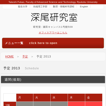
Takeshi Fukao, Faculty of Advanced Science and Technology, Ryukoku University
龍谷大学
先端理工学部
数理・情報科学課程
English
研究室: 瀬田キャンパス1号館509
オフィスアワーはこちら
メニュー一覧
HOME
＞
予定
＞
予定 2013
予定 2013
Schedule
週間(後期)
月
火
水
木
金
1限