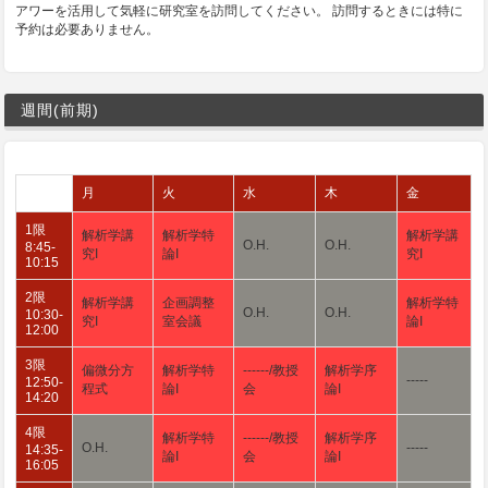
アワーを活用して気軽に研究室を訪問してください。 訪問するときには特に
予約は必要ありません。
週間(前期)
月
火
水
木
金
1限
解析学講
解析学特
解析学講
O.H.
O.H.
8:45-
究I
論I
究I
10:15
2限
解析学講
企画調整
解析学特
O.H.
O.H.
10:30-
究I
室会議
論I
12:00
3限
偏微分方
解析学特
------/教授
解析学序
-----
12:50-
程式
論I
会
論I
14:20
4限
解析学特
------/教授
解析学序
O.H.
-----
14:35-
論I
会
論I
16:05