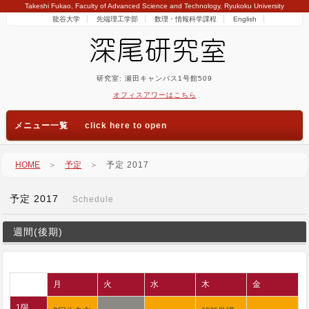
Takeshi Fukao, Faculty of Advanced Science and Technology, Ryukoku University
龍谷大学
先端理工学部
数理・情報科学課程
English
研究室: 瀬田キャンパス1号館509
オフィスアワーはこちら
メニュー一覧
HOME
＞
予定
＞
予定 2017
予定 2017
Schedule
週間(後期)
月
火
水
木
金
1限