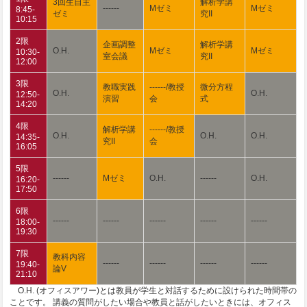
3回生自主
解析学講
------
Mゼミ
Mゼミ
8:45-
ゼミ
究II
10:15
2限
企画調整
解析学講
O.H.
Mゼミ
Mゼミ
10:30-
室会議
究II
12:00
3限
教職実践
------/教授
微分方程
O.H.
O.H.
12:50-
演習
会
式
14:20
4限
解析学講
------/教授
O.H.
O.H.
O.H.
14:35-
究II
会
16:05
5限
------
Mゼミ
O.H.
------
O.H.
16:20-
17:50
6限
------
------
------
------
------
18:00-
19:30
7限
教科内容
------
------
------
------
19:40-
論V
21:10
O.H. (オフィスアワー)とは教員が学生と対話するために設けられた時間帯の
ことです。 講義の質問がしたい場合や教員と話がしたいときには、オフィス