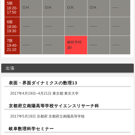
5限
O.H.
O.H.
O.H.
O.H.
-----
16:20-
17:50
6限
------
------
------
------
------
18:00-
19:30
7限
解析学特
------
------
------
------
19:40-
論I
21:10
出張
表面・界面ダイナミクスの数理13
2017年4月19日–4月21日 東京都 東京大学
京都府立南陽高等学校サイエンスリサーチ科
2017年5月19日 京都府 京都府立南陽高等学校
岐阜数理科学セミナー